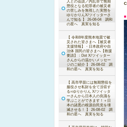
人との会談／内乱罪で無期
C
懲役となる犯罪者の被災者
の苦しみを無視した実態を
ゆりかりんX/ツイッターさ
んで知る 】 26-08-04 調和
の星へ 真実を知る
【 令和8年度熊本地震で被
災された皆さまへ【被災者
支援情報】・日本政府や自
治体 国民の皆さまへ【救援
要請】：Dot X/ツイッター
さんからの温かいメッセー
ジのご紹介 】 26-08-02 調
和の星へ 真実を知る
【 高市早苗には無期懲役を
服役させ私財を全て没収す
る=ゆりかりん X/ツイッタ
ーさんから日本人の良識を
学ぶことができます！＋日
本の諸悪の根源自民党を壊
滅させる！ 】 26-08-02 調
和の星へ 真実を知る