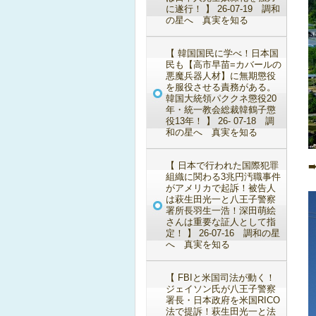
に遂行！ 】 26-07-19 調和
の星へ 真実を知る
【 韓国国民に学べ！日本国
民も【高市早苗=カバールの
悪魔兵器人材】に無期懲役
を服役させる責務がある。
韓国大統領パククネ懲役20
年・統一教会総裁韓鶴子懲
役13年！ 】 26- 07-18 調
和の星へ 真実を知る
【 日本で行われた国際犯罪
組織に関わる3兆円汚職事件
がアメリカで起訴！被告人
は萩生田光一と八王子警察
署所長羽生一浩！深田萌絵
さんは重要な証人として指
定！ 】 26-07-16 調和の星
へ 真実を知る
【 FBIと米国司法が動く！
ジェイソン氏が八王子警察
署長・日本政府を米国RICO
法で提訴！萩生田光一と法