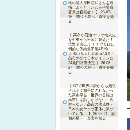
廷の証人深田萌絵さんを逮
捕しようとした八王子警察
署員は容疑者！ 】 26-07-
16 調和の星へ 真実を知
る
【 高市が石油 ナフサ輸入先
を中東から米国に替えた！
境野晴彦氏より ナフサは圧
倒的な供給量不足4月輸
入-43.7％ 5月原油-57.3％／
高市外交で日本がイランに
24兆円賠償決定 】 26-06-
27 調和の星へ 真実を知
る
【 G7で世界の誰からも無視
され全く相手にされなかっ
た高市早苗！世界の首脳は
高市には話しかけない・近
寄らない／高市の幼児性・
日本の女ヤクザ正体に気づ
いている。 】 26-06-21 調
和の星へ 真実を知る