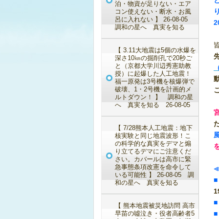
泊・物資が足りない・エア
コン使えない・断水・お風
呂に入れない 】 26-08-05
2
調和の星へ 真実を知る
【 3.11大地震は5個の水爆を
深さ10㎞の掘削孔で20秒ご
と（京都大学川辺秀憲助教
（
授）に起爆した人工地震！
福一原発は3号機を核爆弾で
破壊、1・2号機を計画的メ
ルトダウン！ 】 調和の星
へ 真実を知る 26-08-05
【 7/28熊本人工地震：地下
核実験と同じ地震波形！こ
の科学的な真実をデマと煽
り立てるデマにご注意くだ
さい。カバールは高市に緊
急事態条項改憲を命令して
いる可能性 】 26-08-05 調
和の星へ 真実を知る
【 熊本地震被災地訪問 高市
早苗の噓泣き・役者高齢者5