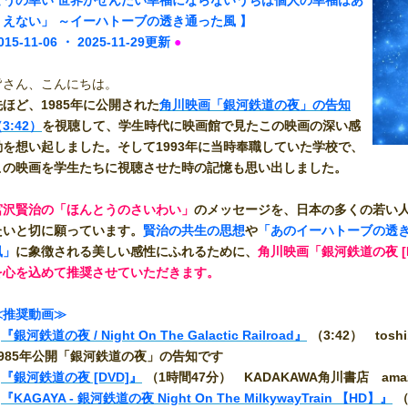
とうの幸い 世界がぜんたい幸福にならないうちは個人の幸福はあ
りえない」 ～イーハトーブの透き通った風 】
015-11
-06
・ 2025-11-29更新
●
皆さん、こんにちは。
先ほど、1985年に公開された
角川映画「銀河鉄道の夜」の告知
3:42）
を視聴して、学生時代に映画館で見たこの映画の深い感
動を想い起しました。そして1993年に当時奉職していた学校で、
この映画を学生たちに視聴させた時の記憶も思い出しました。
宮沢賢治の「ほんとうのさいわい」
のメッセージを、日本の多くの若い
たいと切に願っています。
賢治の共生の思想
や
「あのイーハトーブの透
風」
に象徴される美しい感性にふれるために、
角川映画「銀河鉄道の夜 [D
を心を込めて推奨させていただきます。
≪推奨動画≫
■
『銀河鉄道の夜 / Night On The Galactic Railroad』
（3:42） tosh
1985年公開「銀河鉄道の夜」の告知です
■
『銀河鉄道の夜 [DVD]』
（1時間47分） KADAKAWA角川書店 amazo
■
『KAGAYA - 銀河鉄道の夜 Night On The MilkywayTrain 【HD】』
（