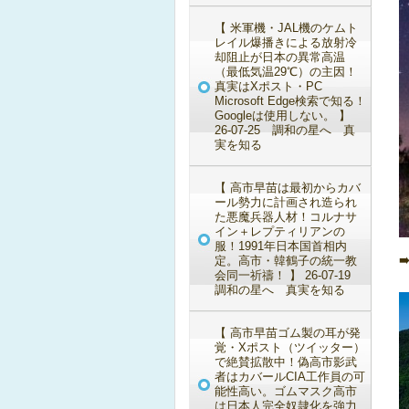
【 米軍機・JAL機のケムト
レイル爆播きによる放射冷
却阻止が日本の異常高温
（最低気温29℃）の主因！
真実はXポスト・PC
Microsoft Edge検索で知る！
Googleは使用しない。 】
26-07-25 調和の星へ 真
実を知る
【 高市早苗は最初からカバ
ール勢力に計画され造られ
た悪魔兵器人材！コルナサ
イン＋レプティリアンの
服！1991年日本国首相内
定。高市・韓鶴子の統一教
会同一祈禱！ 】 26-07-19
調和の星へ 真実を知る
【 高市早苗ゴム製の耳が発
覚・Xポスト（ツイッター）
で絶賛拡散中！偽高市影武
者はカバールCIA工作員の可
能性高い。ゴムマスク高市
は日本人完全奴隷化を強力