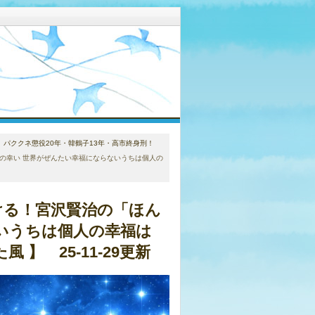
。パククネ懲役20年・韓鶴子13年・高市終身刑！
の幸い 世界がぜんたい幸福にならないうちは個人の
ける！宮沢賢治の「ほん
いうちは個人の幸福は
】 25-11-29更新