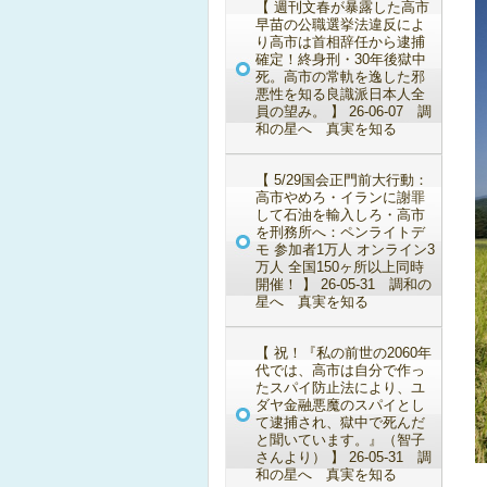
【 週刊文春が暴露した高市
早苗の公職選挙法違反によ
り高市は首相辞任から逮捕
確定！終身刑・30年後獄中
死。高市の常軌を逸した邪
悪性を知る良識派日本人全
員の望み。 】 26-06-07 調
和の星へ 真実を知る
【 5/29国会正門前大行動：
高市やめろ・イランに謝罪
して石油を輸入しろ・高市
を刑務所へ：ペンライトデ
モ 参加者1万人 オンライン3
万人 全国150ヶ所以上同時
開催！ 】 26-05-31 調和の
星へ 真実を知る
【 祝！『私の前世の2060年
代では、高市は自分で作っ
たスパイ防止法により、ユ
ダヤ金融悪魔のスパイとし
て逮捕され、獄中で死んだ
と聞いています。』（智子
さんより） 】 26-05-31 調
和の星へ 真実を知る