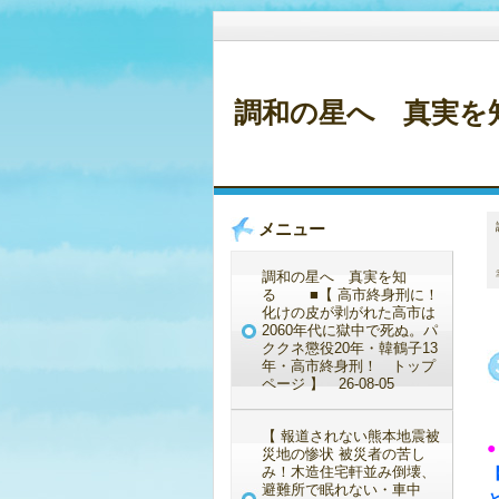
調和の星へ 真実を知
メニュー
調和の星へ 真実を知
る ■【 高市終身刑に！
化けの皮が剥がれた高市は
2060年代に獄中で死ぬ。パ
ククネ懲役20年・韓鶴子13
年・高市終身刑！ トップ
ページ 】 26-08-05
【 報道されない熊本地震被
●
災地の惨状 被災者の苦し
み！木造住宅軒並み倒壊、
避難所で眠れない・車中