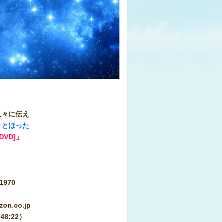
人々に伝え
きとほった
VD]」
i1970
n.co.jp
48:22）