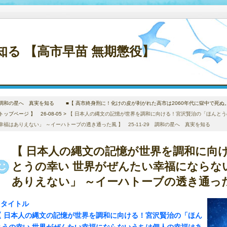
る 【高市早苗 無期懲役】
調和の星へ 真実を知る ■【 高市終身刑に！化けの皮が剥がれた高市は2060年代に獄中で死ぬ
トップページ 】 26-08-05
>
【 日本人の縄文の記憶が世界を調和に向ける！宮沢賢治の「ほんとう
幸福はありえない」 ～イーハトーブの透き通った風 】 25-11-29 調和の星へ 真実を知る
【 日本人の縄文の記憶が世界を調和に向
とうの幸い 世界がぜんたい幸福にならな
ありえない」 ～イーハトーブの透き通った風 
タイトル
【 日本人の縄文の記憶が世界を調和に向ける！宮沢賢治の「ほん