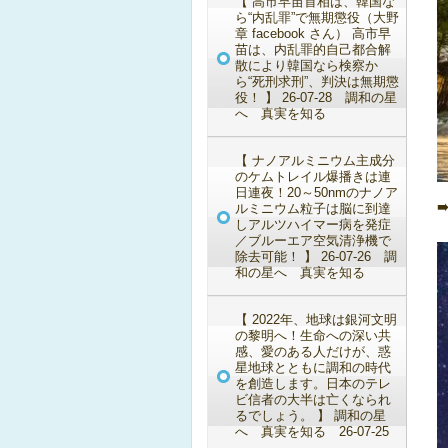
【 高市早苗首相は、韓国な
ら“内乱罪”で無期懲役（大野
章 facebook さん） 高市早
苗は、内乱罪的自己都合解
散により韓国なら検察か
ら“死刑求刑”、判決は無期懲
役！ 】 26-07-28 調和の星
へ 真実を知る
【 ナノアルミニウム主成分
のケムトレイル爆播きは連
日連夜！20～50nmのナノア
ルミニウム粒子は脳に到達
しアルツハイマー病を発症
／ブルーエア空気清浄機で
除去可能！ 】 26-07-26 調
和の星へ 真実を知る
【 2022年、地球は銀河文明
の黎明へ！生命への深い共
感、愛のある人だけが、惑
星地球とともに調和の時代
を創造します。日本のテレ
ビ信者の大半は亡くなられ
るでしょう。 】 調和の星
へ 真実を知る 26-07-25