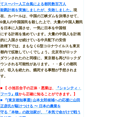
てスーパー人工台風による都民数百万人
殺戮計画を実施しましたが、失敗しました。
現
在、カバールは、中国の三峡ダムを決壊させて、
6億人の中国国民を殺した上で、大量の中国人難民
を日本に入国させ、一気に日本を中国領
にする計画を進めています。大量の中国人を計画
的に入国させ続けている中共配下の安倍
政権下では、まもなくG型コロナウイルスも東京
都内で拡散していくでしょう。北京市がロック
ダウンされたのと同様に、東京都も再びロックダ
ウンされる可能性があります。・・多くの都民
が、収入を絶たれ、餓死する事態が予想されま
す。
■ 【 小池百合子の正体・悪業は、
『シャンティ・
フーラ』様
から正確に知ることができます。】
■ 『
[東京都知事選] 山本太郎候補への応援に山田
正彦氏が駆けつける 〜 日本の農業を
守る「本物」の政治家が、「本気で命がけで戦う