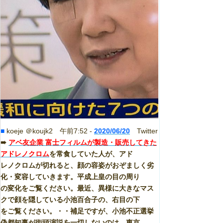
■
koeje ＠koujk2 午前7:52 -
2020/06/20
Twitter
➠
アベ友企業 富士フィルムが製造・販売してきた
アドレノクロム
を常食していた人が、アド
レノクロムが切れると、顔の容姿がおぞましく劣
化・変容していきます。平成上皇の目の周り
の変化をご覧ください。最近、異様に大きなマス
クで顔を隠している小池百合子の、右目の下
をご覧ください。・・補足ですが、小池不正選挙
偽都知事が街頭演説を一切しないのは、東京