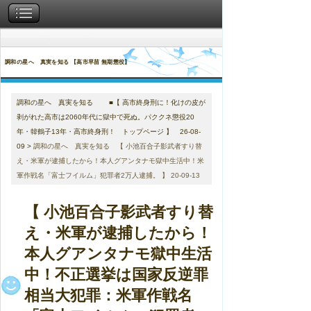
調和の星へ 真実を知る 【高市早苗 無期懲役】
調和の星へ 真実を知る ■【 高市終身刑に！化けの皮が
剥がれた高市は2060年代に獄中で死ぬ。パククネ懲役20
年・韓鶴子13年・高市終身刑！ トップページ 】 26-08-
09
>
調和の星へ 真実を知る 【 小池百合子影武者すり替
え・米軍が逮捕したから！本人グアンタナモ獄中生活中！米
軍作戦名「富士フイルム」犯罪者2万人逮捕。 】 20-09-13
【 小池百合子影武者すり替
え・米軍が逮捕したから！
本人グアンタナモ獄中生活
中！不正選挙は国家反逆罪
相当大犯罪：米軍作戦名