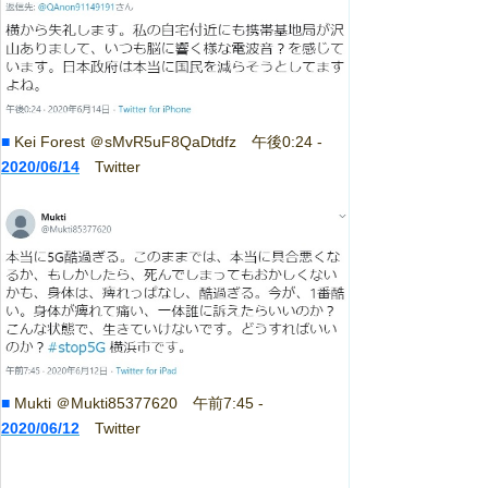
■
Kei Forest ＠sMvR5uF8QaDtdfz 午後0:24 -
2020/06/14
Twitter
■
Mukti ＠Mukti85377620 午前7:45 -
2020/06/12
Twitter