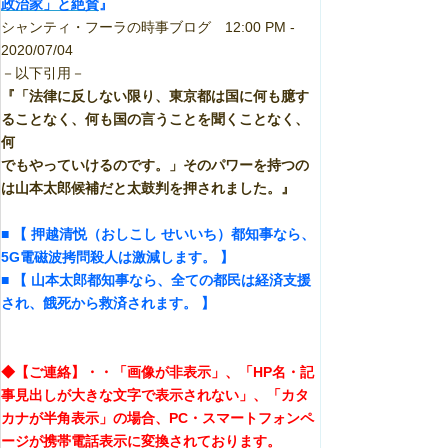
政治家」と絶賛
』
シャンティ・フーラの時事ブログ 12:00 PM -
2020/07/04
－以下引用－
『「法律に反しない限り、東京都は国に何も臆す
ることなく、何も国の言うことを聞くことなく、
何
でもやっていけるのです。」そのパワーを持つの
は山本太郎候補だと太鼓判を押されました。』
■ 【 押越清悦（おしこし せいいち）都知事なら、
5G電磁波拷問殺人は激減します。 】
■ 【 山本太郎都知事なら、全ての都民は経済支援
され、餓死から救済されます。 】
◆【ご連絡】・・「画像が非表示」、「HP名・記
事見出しが大きな文字で表示されない」、「カタ
カナが半角表示」の場合、PC・スマートフォンペ
ージが携帯電話表示に変換されております。