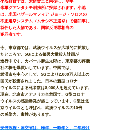
小池百合子は、安倍晋三と同様に、今年
米軍グアンタナモ刑務所に投獄されます。小池
は、米国ハザールマフィア ジョージ・ソロスの
不正選挙システム（ムサシ不正選挙）で都知事に
就任した人物であり、国家反逆罪相当の
犯罪者です。
今、東京都では、武漢ウイルスが広域的に拡散し
たところで、5Gによる都民大量殺人計画が
進行中です。カバール麻生太郎は、東京都の葬儀
社の株を爆買いしています。中国では、
武漢市を中心として、5Gにより2,000万人以上の
国民が殺害されました。日本の新型コロナ
ウイルスによる死者数は8,000人を超えています。
現在、北京市とアメリカ合衆国で、G型コロナ
ウイルスの感染爆発が起こっています。G型は北
京ウイルスとも呼ばれ、武漢ウイルスの10倍
の感染力、毒性があります。
安倍政権・国交省は、昨年、一昨年と、二年続け