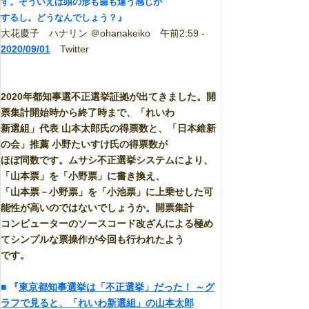
す。そういえば頭の形も歯も違う感じが
』
するし。どうなんでしょう？
大花慶子 ハナリン ＠ohanakeiko 午前2:59 -
2020/09/01
Twitter
2020年都知事選不正選挙証拠が出てきました。開
票集計開始時から終了時まで、「れいわ
新選組」代表 山本太郎氏の得票数と、「日本維新
の会」推薦 小野たいすけ氏の得票数が
ほぼ同数です。ムサシ不正選挙システムにより、
「山本票」を「小野票」に書き換え、
「山本票－小野票」を「小池票」に上乗せした可
能性が高いのではないでしょうか。開票集計
コンピューターのソースコード改ざんによる極め
てシンプルな票操作が今回も行われたよう
です。
■ 『
東京都知事選挙は「不正選挙」だった！ ～グ
ラフで見ると、「れいわ新選組」の山本太郎