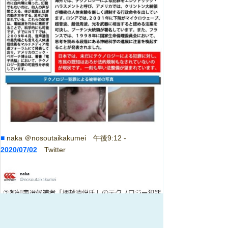
■
naka ＠nosoutaikakumei 午後9:12 -
2020/07/02
Twitter