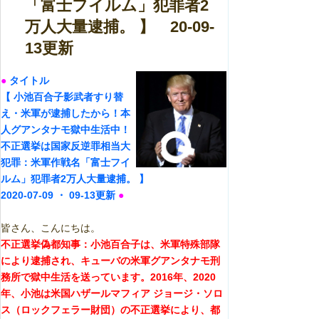
「富士フイルム」犯罪者2
万人大量逮捕。 】 20-09-
13更新
●
タイトル
【 小池百合子影武者すり替
え・米軍が逮捕したから！本
人グアンタナモ獄中生活中！
不正選挙は国家反逆罪相当大
犯罪：米軍作戦名「富士フイ
ルム」犯罪者2万人大量逮捕。
】
2020-07-09
・ 09
-13
更新
●
皆さん、こんにちは。
不正選挙偽都知事：小池百合子は、米軍特殊部隊
により逮捕され、キューバの米軍グアンタナモ刑
務所で獄中生活を送っています。2016年、2020
年、小池は米国ハザールマフィア ジョージ・ソロ
ス（ロックフェラー財団）の不正選挙により、都