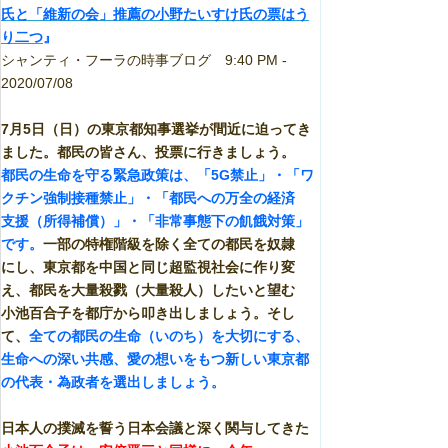
氏と「維新の会」推薦の小野たいすけ氏の票はう
り二つ
』
シャンティ・フーラの時事ブログ 9:40 PM -
2020/07/08
7月5日（日）の東京都知事選挙が間近に迫ってき
ました。都民の皆さん、投票に行きましょう。
都民の生命を守る緊急政策は、「5G禁止」・「ワ
クチン強制接種禁止」・「都民への万全の経済
支援（所得補償）」・「非常事態下の飢餓対策」
です。
一部の特権階級を除く全ての都民を奴隷
にし、東京都を中国と同じ超監視社会に作り変
え、都民を大量殺戮（大量殺人）したいと望む
小池百合子を都庁から叩き出しましょう。そし
て、
全ての都民の生命（いのち）を大切にする、
生命への深い共感、愛の想いをもつ新しい東京都
の代表・為政者を選出しましょう。
日本人の撲滅を誓う日本会議と深く関与してきた