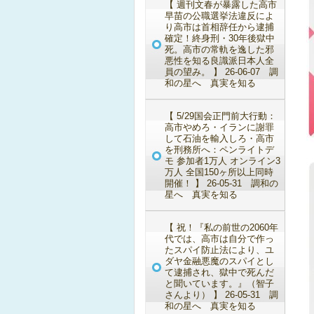
【 週刊文春が暴露した高市
早苗の公職選挙法違反によ
り高市は首相辞任から逮捕
確定！終身刑・30年後獄中
死。高市の常軌を逸した邪
悪性を知る良識派日本人全
員の望み。 】 26-06-07 調
和の星へ 真実を知る
【 5/29国会正門前大行動：
高市やめろ・イランに謝罪
して石油を輸入しろ・高市
を刑務所へ：ペンライトデ
モ 参加者1万人 オンライン3
万人 全国150ヶ所以上同時
開催！ 】 26-05-31 調和の
星へ 真実を知る
【 祝！『私の前世の2060年
代では、高市は自分で作っ
たスパイ防止法により、ユ
ダヤ金融悪魔のスパイとし
て逮捕され、獄中で死んだ
と聞いています。』（智子
さんより） 】 26-05-31 調
和の星へ 真実を知る