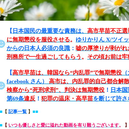
【
日本国民の最重要な責務は、
高市早苗不正選
に無期懲役を服役させる
。
ゆりかりん X/ツイ
からの日本人必須の良識
：
嘘の厚塗りが剥がれ
刑務所で一生過ごしてもらう
。
その頃お前は牢
【
高市早苗は、韓国なら“内乱罪”で無期懲役
（
facebook さん）
高市は、内乱罪的自己都合解
検察から“死刑求刑”、判決は無期懲役
！
日本国
第69条
違反
！
犯罪の温床・高早苗
を断じて許さ
■
【
記事一覧
】
■■
■
【
いつも優しさと愛に溢れた動画を有り難うございます
。