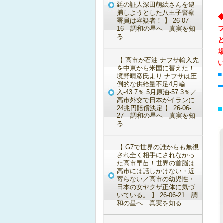
廷の証人深田萌絵さんを逮
捕しようとした八王子警察
署員は容疑者！ 】 26-07-
16 調和の星へ 真実を知
る
【 高市が石油 ナフサ輸入先
を中東から米国に替えた！
境野晴彦氏より ナフサは圧
倒的な供給量不足4月輸
➠
入-43.7％ 5月原油-57.3％／
高市外交で日本がイランに
24兆円賠償決定 】 26-06-
■
27 調和の星へ 真実を知
る
【 G7で世界の誰からも無視
され全く相手にされなかっ
た高市早苗！世界の首脳は
高市には話しかけない・近
寄らない／高市の幼児性・
日本の女ヤクザ正体に気づ
いている。 】 26-06-21 調
和の星へ 真実を知る