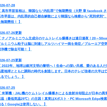
026-07-28
【 高市早苗首相は、韓国なら“内乱罪”で無期懲役（大野 章 facebook
高市早苗は、内乱罪的自己都合解散により韓国なら検察から“死刑求刑”
は無期懲役！ 】
026-07-26更新
【 ナノアルミニウム主成分のケムトレイル爆播きは連日連夜！20～50n
アルミニウム粒子は脳に到達しアルツハイマー病を発症／ブルーエア空
清浄機で除去可能！ 】
026-07-25更新
【 2022年、地球は銀河文明の黎明へ！生命への深い共感、愛のある人だ
惑星地球とともに調和の時代を創造します。日本のテレビ信者の大半は
れるでしょう。 】
026-07-25
【 米軍機・JAL機のケムトレイル爆播きによる放射冷却阻止が日本の異
温（最低気温29℃）の主因！真実はXポスト・PC Microsoft Edge検
知る！Googleは使用しない。 】