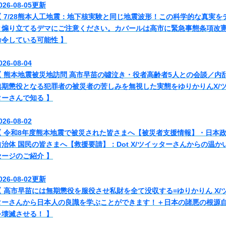
026-08-05更新
【 7/28熊本人工地震：地下核実験と同じ地震波形！この科学的な真実を
と煽り立てるデマにご注意ください。カバールは高市に緊急事態条項改
命令している可能性 】
026-08-04
【 熊本地震被災地訪問 高市早苗の噓泣き・役者高齢者5人との会談／内
無期懲役となる犯罪者の被災者の苦しみを無視した実態をゆりかりんX/
ターさんで知る 】
026-08-02
【 令和8年度熊本地震で被災された皆さまへ【被災者支援情報】・日本
自治体 国民の皆さまへ【救援要請】：Dot X/ツイッターさんからの温か
セージのご紹介 】
026-08-02更新
【 高市早苗には無期懲役を服役させ私財を全て没収する=ゆりかりん X/
ターさんから日本人の良識を学ぶことができます！＋日本の諸悪の根源
を壊滅させる！ 】