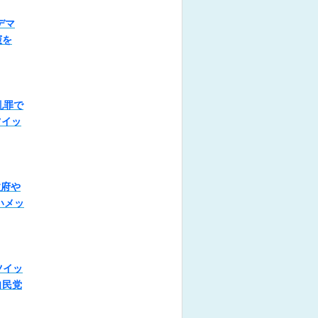
デマ
憲を
乱罪で
ツイッ
政府や
いメッ
ツイッ
自民党