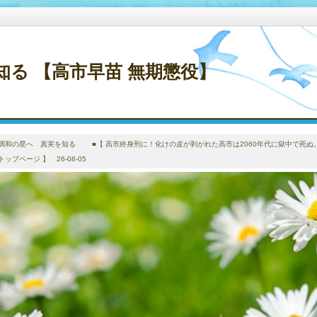
る 【高市早苗 無期懲役】
調和の星へ 真実を知る ■【 高市終身刑に！化けの皮が剥がれた高市は2060年代に獄中で死ぬ
トップページ 】 26-08-05