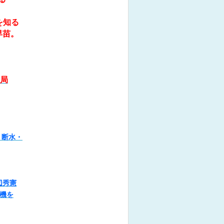
を知る
早苗。
送局
・断水・
辺秀憲
機を