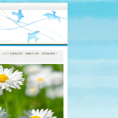
。パククネ懲役20年・韓鶴子13年・高市終身刑！