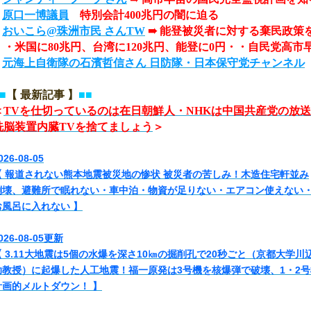
■
原口一博議員
特別会計400兆円の闇に迫る
■
おいこら@珠洲市民 さんTW
➠ 能登被災者に対する棄民政策
・・米国に80兆円、台湾に120兆円、能登に0円・・自民党高市
■
元海上自衛隊の石濱哲信さん 日防隊・日本保守党チャンネル
■
【 最新記事 】
■■
＜
TVを仕切っているのは在日朝鮮人・NHKは中国共産党の放
洗脳装置内臓TVを捨てましょう
＞
026-08-05
【 報道されない熊本地震被災地の惨状 被災者の苦しみ！木造住宅軒並み
倒壊、避難所で眠れない・車中泊・物資が足りない・エアコン使えない
お風呂に入れない 】
026-08-05更新
【 3.11大地震は5個の水爆を深さ10㎞の掘削孔で20秒ごと（京都大学川
助教授）に起爆した人工地震！福一原発は3号機を核爆弾で破壊、1・2号
計画的メルトダウン！ 】