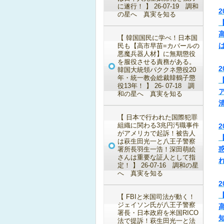
に遂行！ 】 26-07-19 調和
2
の星へ 真実を知る
【 韓国国民に学べ！日本国
民も【高市早苗=カバールの
悪魔兵器人材】に無期懲役
を服役させる責務がある。
2
韓国大統領パククネ懲役20
年・統一教会総裁韓鶴子懲
役13年！ 】 26- 07-18 調
和の星へ 真実を知る
【 日本で行われた国際犯罪
組織に関わる3兆円汚職事件
2
がアメリカで起訴！被告人
は萩生田光一と八王子警察
署所長羽生一浩！深田萌絵
さんは重要な証人として指
定！ 】 26-07-16 調和の星
へ 真実を知る
2
【 FBIと米国司法が動く！
ジェイソン氏が八王子警察
高
署長・日本政府を米国RICO
法で提訴！萩生田光一と法