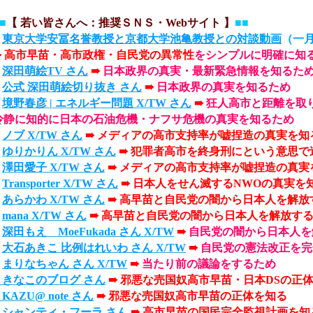
■
【 若い皆さんへ：推奨ＳＮＳ・Webサイト 】
■■
■
東京大学安冨名誉教授と京都大学池亀教授との対談動画
（一
➠
高市早苗・高市政権・自民党の異常性
をシンプルに明確に知
■
深田萌絵TV さん
➠
日本政界の真実・最新緊急情報を知るた
■
公式 深田萌絵切り抜き さん
➠
日本政界の真実を知るため
■
境野春彦 | エネルギー問題 X/TW さん
➠
狂人高市と距離を取
冷静に知的に日本の石油危機・ナフサ危機の真実を知るため
■
ノブ X/TW さん
➠ メディアの高市支持率が嘘捏造の真実を知
■
ゆりかりん X/TW さん
➠ 犯罪者高市を終身刑にという意思で
■
澤田愛子 X/TW さん
➠
メディアの高市支持率が嘘捏造の真実
■
Transporter X/TW さん
➠ 日本人をせん滅するNWOの真実を
■
あらかわ X/TW さん
➠ 高早苗と自民党の闇から日本人を解放
■
mana X/TW さん
➠ 高早苗と自民党の闇から日本人を解放す
■
深田もえ MoeFukada さん X/TW
➠
自民党の闇から日本人を
■
大石あきこ 比例はれいわ さん X/TW
➠
自民党の憲法改正を完
■
まりなちゃん さん X/TW
➠
当たり前の議論をするため
きなこのブログ さん
➠ 邪悪な売国奴高市早苗・日本DSの正
KAZU@ note さん
➠ 邪悪な売国奴高市早苗の正体を知る
■
シャンティ・フーラ さん
➠ 高市早苗の国民完全監視計画を知