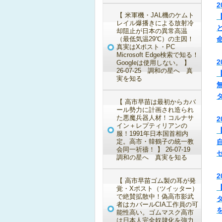
2
【 米軍機・JAL機のケムト
レイル爆播きによる放射冷
却阻止が日本の異常高温
（最低気温29℃）の主因！
真実はXポスト・PC
Microsoft Edge検索で知る！
2
Googleは使用しない。 】
26-07-25 調和の星へ 真
実を知る
【 高市早苗は最初からカバ
ール勢力に計画され造られ
た悪魔兵器人材！コルナサ
2
イン＋レプティリアンの
服！1991年日本国首相内
定。高市・韓鶴子の統一教
会同一祈禱！ 】 26-07-19
調和の星へ 真実を知る
2
【 高市早苗ゴム製の耳が発
覚・Xポスト（ツイッター）
で絶賛拡散中！偽高市影武
者はカバールCIA工作員の可
能性高い。ゴムマスク高市
は日本人完全奴隷化を強力