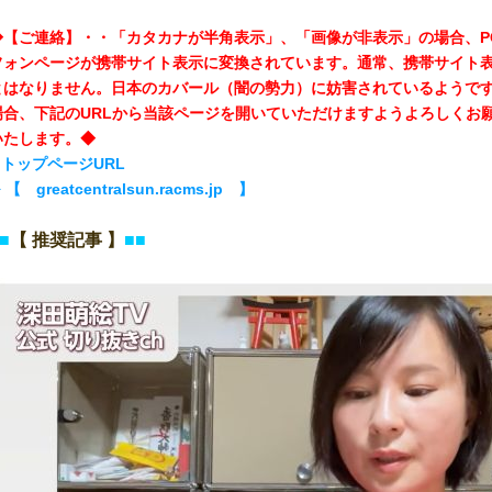
◆【ご連絡】・・「カタカナが半角表示」、「画像が非表示」の場合、P
フォンページが携帯サイト表示に変換されています。通常、携帯サイト
とはなりません。日本のカバール（闇の勢力）に妨害されているようで
場合、下記のURLから当該ページを開いていただけますようよろしくお
いたします。◆
■ トップページURL
 【 greatcentralsun.racms.jp 】
■
【 推奨記事 】
■■