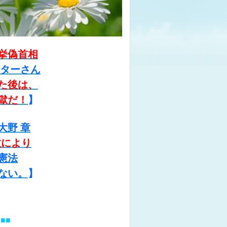
挙偽首相
ッターさん
た後は、
獄だ！
】
大野 章
散により
憲法
ない。
】
】
■■