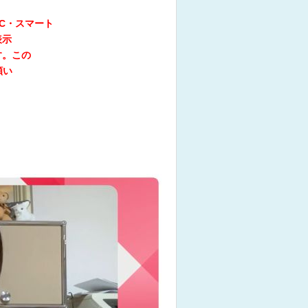
C・スマート
表示
す。この
願い