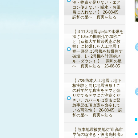
泊・物資が足りない・エア
コン使えない・断水・お風
呂に入れない 】 26-08-05
調和の星へ 真実を知る
【 3.11大地震は5個の水爆を
深さ10㎞の掘削孔で20秒ご
と（京都大学川辺秀憲助教
授）に起爆した人工地震！
福一原発は3号機を核爆弾で
破壊、1・2号機を計画的メ
ルトダウン！ 】 調和の星
へ 真実を知る 26-08-05
【 7/28熊本人工地震：地下
核実験と同じ地震波形！こ
の科学的な真実をデマと煽
り立てるデマにご注意くだ
さい。カバールは高市に緊
急事態条項改憲を命令して
いる可能性 】 26-08-05 調
和の星へ 真実を知る
■
【 熊本地震被災地訪問 高市
■
早苗の噓泣き・役者高齢者5