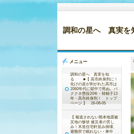
調和の星へ 真実を知
メニュー
調和の星へ 真実を知
る ■【 高市終身刑に！
化けの皮が剥がれた高市は
2060年代に獄中で死ぬ。パ
ククネ懲役20年・韓鶴子13
年・高市終身刑！ トップ
ページ 】 26-08-05
【 報道されない熊本地震被
災地の惨状 被災者の苦し
み！木造住宅軒並み倒壊、
避難所で眠れない・車中