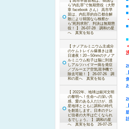
【 高市早苗首相は、韓国な
ら“内乱罪”で無期懲役（大野
章 facebook さん） 高市早
苗は、内乱罪的自己都合解
散により韓国なら検察か
ら“死刑求刑”、判決は無期懲
役！ 】 26-07-28 調和の星
へ 真実を知る
■
【 ナノアルミニウム主成分
のケムトレイル爆播きは連
日連夜！20～50nmのナノア
ルミニウム粒子は脳に到達
しアルツハイマー病を発症
2
／ブルーエア空気清浄機で
除去可能！ 】 26-07-26 調
和の星へ 真実を知る
【 2022年、地球は銀河文明
の黎明へ！生命への深い共
2
感、愛のある人だけが、惑
星地球とともに調和の時代
を創造します。日本のテレ
ビ信者の大半は亡くなられ
るでしょう。 】 調和の星
へ 真実を知る 26-07-25