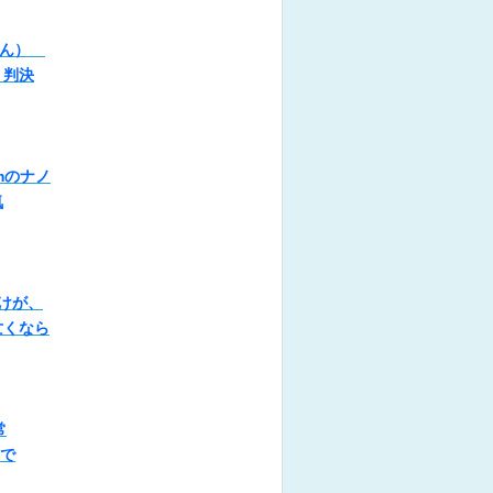
 さん）
、判決
mのナノ
気
けが、
亡くなら
常
索で