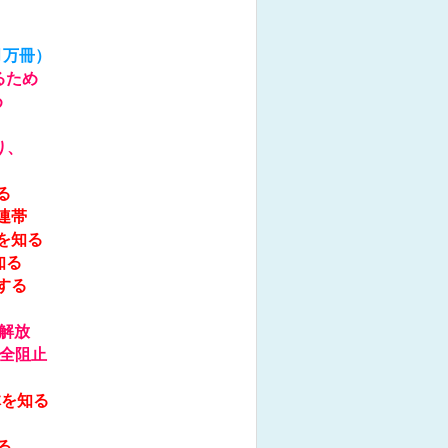
月万冊）
るため
め
り、
る
連帯
を知る
知る
する
る
解放
全阻止
体を知る
る