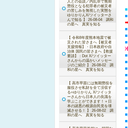
人との会談／内乱罪で無期
懲役となる犯罪者の被災者
■
の苦しみを無視した実態を
ゆりかりんX/ツイッターさ
んで知る 】 26-08-04 調和
の星へ 真実を知る
【 令和8年度熊本地震で被
災された皆さまへ【被災者
支援情報】・日本政府や自
治体 国民の皆さまへ【救援
要請】：Dot X/ツイッター
さんからの温かいメッセー
ジのご紹介 】 26-08-02 調
和の星へ 真実を知る
【 高市早苗には無期懲役を
服役させ私財を全て没収す
る=ゆりかりん X/ツイッタ
ーさんから日本人の良識を
学ぶことができます！＋日
本の諸悪の根源自民党を壊
滅させる！ 】 26-08-02 調
■
和の星へ 真実を知る
■