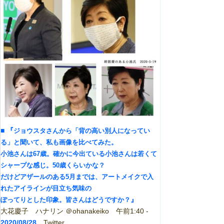
■
『
ジョウスタさんから「背の高い別人になってい
る」と聞いて、私も画像を比べてみた。
小池さんは
67
歳。確かに今出ている小池さんは若くて
シャープな感じ。
50
歳くらいかな？
だけどアザールのある
5
月までは、アートメイクで入
れたアイラインが目立ち気味の
』
ぽってりとした印象。皆さんはどうですか？
大花慶子 ハナリン ＠ohanakeiko 午前1:40 -
2020/08/28
Twitter