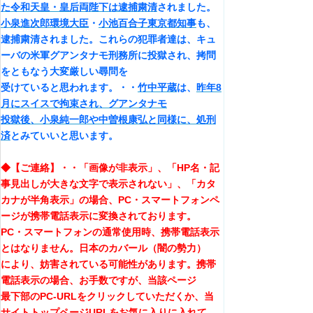
た令和天皇・皇后両陛下は逮捕粛清
されました。
小泉進次郎環境大臣
・
小池百合子東京都知事
も、
逮捕粛清されました。これらの犯罪者達は、キュ
ーバの米軍グアンタナモ刑務所に投獄され、拷問
をともなう大変厳しい尋問を
受けていると思われます。・・
竹中平蔵
は、
昨年8
月にスイスで拘束され、グアンタナモ
投獄後、小泉純一郎や中曽根康弘と同様に、処刑
済
とみていいと思います。
◆【ご連絡】・・「画像が非表示」、「HP名・記
事見出しが大きな文字で表示されない」、「カタ
カナが半角表示」の場合、PC・スマートフォンペ
ージが携帯電話表示に変換されております。
PC・スマートフォンの通常使用時、携帯電話表示
とはなりません。日本のカバール（闇の勢力）
により、妨害されている可能性があります。携帯
電話表示の場合、お手数ですが、当該ページ
最下部のPC-URLをクリックしていただくか、当
サイトトップページURLをお気に入りに入れて