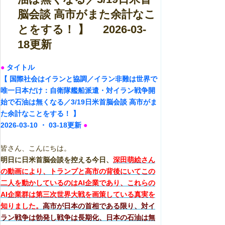
脳会談 高市がまた余計なこ
とをする！ 】 2026-03-
18更新
●
タイトル
【 国際社会はイランと協調／イラン非難は世界で
唯一日本だけ：自衛隊艦船派遣・対イラン戦争開
始で石油は無くなる／3/19日米首脳会談 高市がま
た余計なことをする！
】
2026-03-10 ・ 03-18更新
●
皆さん、こんにちは。
明日に日米首脳会談を控える今日、
深田萌絵さん
の動画により、トランプと高市の背後にいてこの
二人を動かしているのはAI企業であり、これらの
AI企業群は第三次世界大戦を画策している真実を
知りました。
高市が日本の首相である限り、対イ
ラン戦争は勃発し戦争は長期化、日本の石油は無