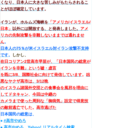
くなり、日本人に大きな苦しみがもたらされるこ
とがほぼ確定しています
。
イランが、ホルムズ海峡を
「アメリカ/イスラエル/
日本」
以外には開放する、と発表しました。
アメ
リカの先制攻撃を非難しないままでは通れませ
ん
。
日本人の75％が米イスラエル対イラン攻撃不支持
です
。
しかし、
在日コリアン2世高市早苗が、「日本国民の総意が
イランを非難」という嘘・虚言
を既に3/8、国際社会に向けて発信しています
。
凶
悪なヤクザ高市は、3/12晩
のイスラム諸国外交団との食事会を風邪を理由に
してドタキャン
、
今回は中継の
カメラまで使った周到な「御病気」設定で得意技
の敵前逃亡
でした。
高市逃げた
日本国民の総意は、
●
#高市やめろ
●
高市やめろ Yahoo! リアルタイム検索