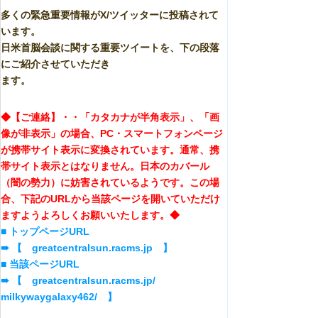
多くの緊急重要情報がX/ツイッターに投稿されて
います。
日米首脳会談に関する重要ツイートを、下の段落
にご紹介させていただき
ます。
◆【ご連絡】・・「カタカナが半角表示」、「画
像が非表示」の場合、PC・スマートフォンページ
が携帯サイト表示に変換されています。通常、携
帯サイト表示とはなりません。日本のカバール
（闇の勢力）に妨害されているようです。この場
合、下記のURLから当該ページを開いていただけ
ますようよろしくお願いいたします。◆
■ トップページURL
➠ 【 greatcentralsun.racms.jp 】
■ 当該ページURL
➠ 【 greatcentralsun.racms.jp/
milkywaygalaxy462/ 】