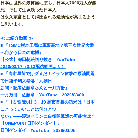
日本は世界の最貧国に堕ち、日本人7000万人が餓
死、そして生き残った日本人
は永久家畜として弾圧される危険性が高まるよう
に思います。
≪ ご紹介動画 ≫
■ 『TSMC熊本工場は軍事基地？第三次世界大戦
へ向かう日本の危機』
【公式】深田萌絵切り抜き YouTube
2026/03/17（3/13配信動画より）
■ 『高市早苗ではダメだ！イラン攻撃の原油問題
で日経平均大暴落！元朝日
新聞・記者佐藤章さんと一月万冊』
一月万冊 佐藤章 YouTube
2026/03/09
■ 『【古賀茂明】3・19 高市首相の訪米は「日本
にとっていいことは何ひとつ
ない」――混迷イランに自衛隊派遣の可能性は？
【ONEPOINT日刊ゲンダイ】』
日刊ゲンダイ YouTube
2026/03/08