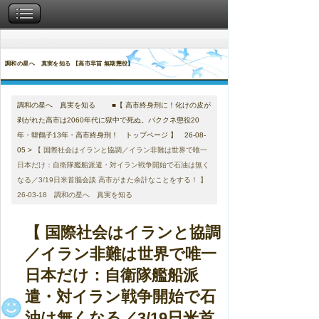
調和の星へ 真実を知る 【高市早苗 無期懲役】
調和の星へ 真実を知る ■【 高市終身刑に！化けの皮が
剥がれた高市は2060年代に獄中で死ぬ。パククネ懲役20
年・韓鶴子13年・高市終身刑！ トップページ 】 26-08-
05
>
【 国際社会はイランと協調／イラン非難は世界で唯一
日本だけ：自衛隊艦船派遣・対イラン戦争開始で石油は無く
なる／3/19日米首脳会談 高市がまた余計なことをする！ 】
26-03-18 調和の星へ 真実を知る
【 国際社会はイランと協調
／イラン非難は世界で唯一
日本だけ：自衛隊艦船派
遣・対イラン戦争開始で石
油は無くなる／3/19日米首