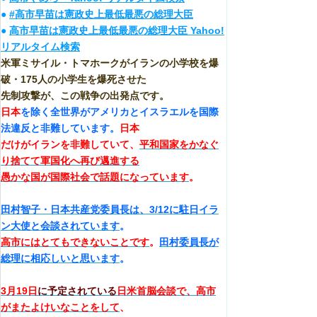
●
#高市早苗は憲政史上最低最悪の総理大臣
●
高市早苗は憲政史上最低最悪の総理大臣 Yahoo!
リアルタイム検索
米軍ミサイル・トマホークがイランの小学校を爆
破・175人の小学生を爆死させた
先制攻撃が、この戦争の出発点です。
日本
を除く全世界がアメリカとイスラエルを国際
法違反と非難しています。
日本
だけがイランを非難していて、
平和国家をかなぐ
り捨てて軍国化へ再び邁進する
愚かな国が国際社会で話題になっています
。
田村智子・日本共産党委員長は、3/12に駐日イラ
ン大使と会談されています
。
高市にはとてもできないことです
。
田村委員長が
総理に相応しいと思います
。
3月19日
に予定されている
日米首脳会談で、
高市
がまたよけいなことをして
、