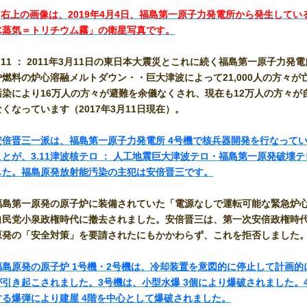
■
右上の画像は、2019年4月4日、福島第一原子力発電所から発生してい
水蒸気＝トリチウム霧」の衛星写真です。
.11
：
2011年3月11日の東日本大震災とこれに続く福島第一原子力発
炉燃料の炉心溶融メルトダウン・・巨大津波によって21,000人の方々が
汚染により16万人の方々が避難を余儀なくされ、現在も12万人の方々が
なくなっています（2017年3月11日現在）。
安倍晋三一派は、福島第一原子力発電所 4号機で核兵器開発を行なって
ことが、3.11津波核テロ
： 人工地震巨大津波テロ・福島第一原発破壊テ
した。福島原発放射能汚染の主犯は安倍晋三です。
福島第一原発の原子炉に装備されていた「電源なしで運転可能な緊急炉
自民党小泉政権時代に撤去されました。
安倍晋三は、
第一次安倍政権時
原発の「安全対策」を要請されたにもかかわらず、これを拒否しました
福島原発の原子炉 1号機・2号機は、冷却装置を意図的に停止して計画的
が引き起こされました。
3号機は、小型水爆 3個により爆破されました。
する爆弾により建屋 4階を中心として爆破されました。