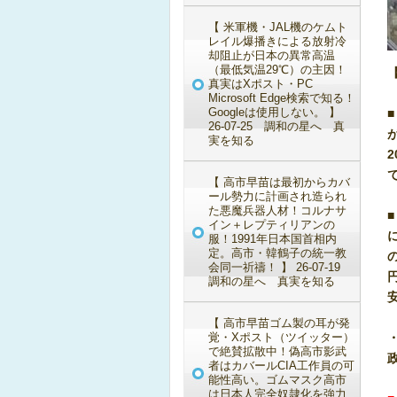
【 米軍機・JAL機のケムト
レイル爆播きによる放射冷
却阻止が日本の異常高温
（最低気温29℃）の主因！
真実はXポスト・PC
Microsoft Edge検索で知る！
Googleは使用しない。 】
26-07-25 調和の星へ 真
実を知る
2
【 高市早苗は最初からカバ
ール勢力に計画され造られ
た悪魔兵器人材！コルナサ
イン＋レプティリアンの
服！1991年日本国首相内
定。高市・韓鶴子の統一教
会同一祈禱！ 】 26-07-19
調和の星へ 真実を知る
【 高市早苗ゴム製の耳が発
覚・Xポスト（ツイッター）
で絶賛拡散中！偽高市影武
者はカバールCIA工作員の可
能性高い。ゴムマスク高市
は日本人完全奴隷化を強力