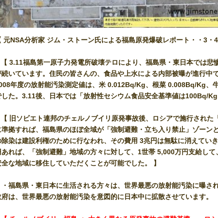
【 元NSA分析家 ジム・ストーン氏による福島原発爆破レポート・・3・
■ 【 3.11福島第一原子力発電所破壊テロにより、福島県・東日本では悲
が続いています。住民の皆さんの、食品や上水による内部被曝が進行中です
008年度の放射能汚染測定値は、米 0.012Bq/Kg、根菜 0.008Bq/Kg、牛乳
でした。3.11後、日本では「放射性セシウム食品安全基準値は100Bq/K
■ 【 旧ソビエト連邦のチェルノブイリ原発事故後、ロシアで施行された
に準拠すれば、福島県のほぼ全域が「強制避難・立ち入り禁止」ゾーン
の除染は建設利権のために行なわれ、その費用 3兆円は無駄に消えていき
円あれば、「強制避難」地域の方々に対して、1世帯 5,000万円支給し
安全な地域に移住していただくことが可能でした。 】
・・福島県・東日本に生活される方々は、世界最悪の放射能汚染に曝さ
政府は、世界最悪の放射能汚染を意図的に日本中に拡散させています。