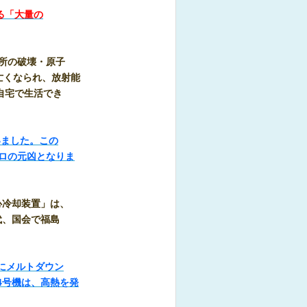
る「大量の
電所の破壊・原子
亡くなられ、放射能
自宅で生活でき
いました。この
ロの元凶となりま
心冷却装置」は、
代、国会で福島
。
にメルトダウン
4号機は、高熱を発