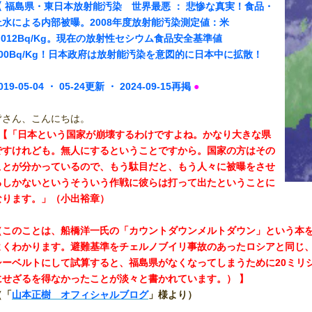
【 福島県・東日本放射能汚染
世界最悪
： 悲惨な真実！食品・
上水による内部被曝。2008年度放射能汚染測定値：米
0.012Bq/Kg。現在の放射性セシウム食品安全基準値
100Bq/Kg！日本政府は放射能汚染を意図的に日本中に拡散！
】
019-05
-04 ・ 05-24更新 ・ 2024-09-15再掲
●
皆さん、こんにちは。
■【「日本という国家が崩壊するわけですよね。かなり大きな県
ですけれども。無人にするということですから。国家の方はその
ことが分かっているので、もう駄目だと、もう人々に被曝をさせ
るしかないというそういう作戦に彼らは打って出たということに
なります。」（小出裕章）
（このことは、船橋洋一氏の「カウントダウンメルトダウン」という本
よくわかります。避難基準をチェルノブイリ事故のあったロシアと同じ、
シーベルトにして試算すると、福島県がなくなってしまうために20ミリ
にせざるを得なかったことが淡々と書かれています。） 】
（「
山本正樹 オフィシャルブログ
」様より）