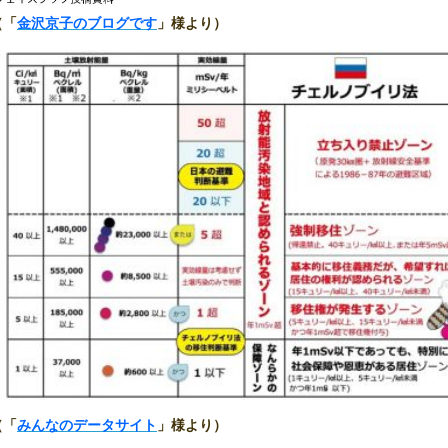
（「
金沢京子のブログです
」様より）
（「
みんなのデータサイト
」様より）