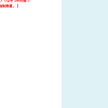
では年 1mSv超で
強制帰還」 】