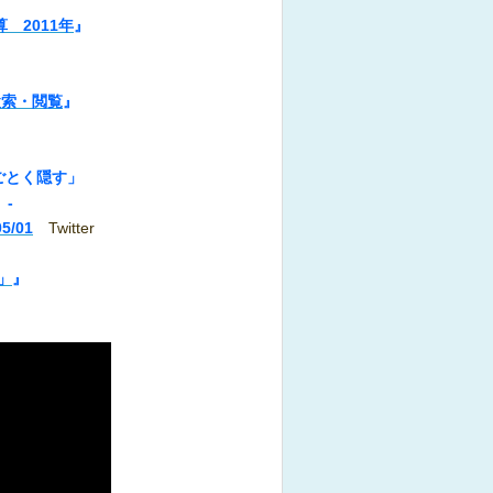
 2011年
』
検索・閲覧
』
ごとく隠す」
-
05/01
Twitter
」
』