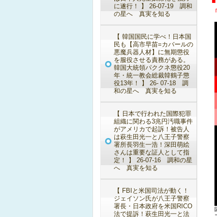
に遂行！ 】 26-07-19 調和
の星へ 真実を知る
【 韓国国民に学べ！日本国
民も【高市早苗=カバールの
悪魔兵器人材】に無期懲役
を服役させる責務がある。
韓国大統領パククネ懲役20
年・統一教会総裁韓鶴子懲
役13年！ 】 26- 07-18 調
和の星へ 真実を知る
【 日本で行われた国際犯罪
組織に関わる3兆円汚職事件
がアメリカで起訴！被告人
は萩生田光一と八王子警察
署所長羽生一浩！深田萌絵
さんは重要な証人として指
定！ 】 26-07-16 調和の星
へ 真実を知る
【 FBIと米国司法が動く！
ジェイソン氏が八王子警察
署長・日本政府を米国RICO
法で提訴！萩生田光一と法