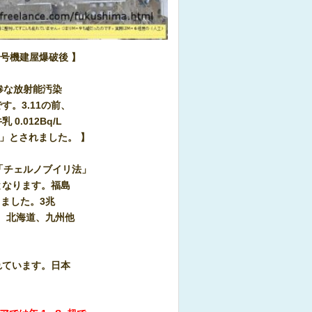
4号機建屋爆破後 】
惨な放射能汚染
。3.11の前、
 0.012Bq/L
g」とされました。 】
「チェルノブイリ法」
となります。
福島
ました。3兆
て、北海道、九州他
れています。日本