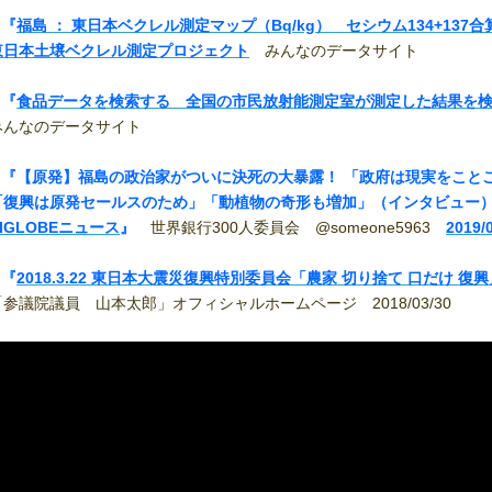
 『
福島 ： 東日本ベクレル測定マップ（Bq/kg） セシウム134+137合算
東日本土壌ベクレル測定プロジェクト
みんなのデータサイト
■
『
食品データを検索する 全国の市民放射能測定室が測定した結果を
みんなのデータサイト
 『
【原発】福島の政治家がついに決死の大暴露！ 「政府は現実をこと
「復興は原発セールスのため」「動植物の奇形も増加」（インタビュー） 
IGLOBEニュース
』
世界銀行300人委員会 @someone5963
2019/
 『
2018.3.22 東日本大震災復興特別委員会「農家 切り捨て 口だけ 復興
「参議院議員 山本太郎」オフィシャルホームページ 2018/03/30