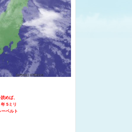
を読めば、
年 5ミリ
シーベルト