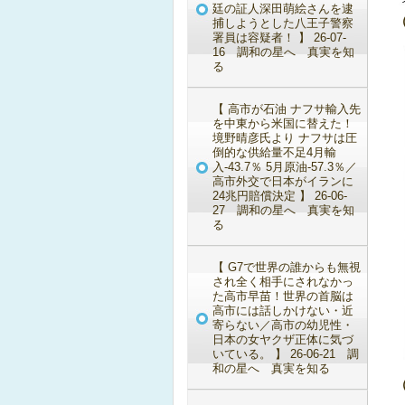
廷の証人深田萌絵さんを逮
捕しようとした八王子警察
署員は容疑者！ 】 26-07-
16 調和の星へ 真実を知
る
【 高市が石油 ナフサ輸入先
を中東から米国に替えた！
境野晴彦氏より ナフサは圧
倒的な供給量不足4月輸
入-43.7％ 5月原油-57.3％／
高市外交で日本がイランに
24兆円賠償決定 】 26-06-
27 調和の星へ 真実を知
る
【 G7で世界の誰からも無視
され全く相手にされなかっ
た高市早苗！世界の首脳は
高市には話しかけない・近
寄らない／高市の幼児性・
日本の女ヤクザ正体に気づ
いている。 】 26-06-21 調
和の星へ 真実を知る