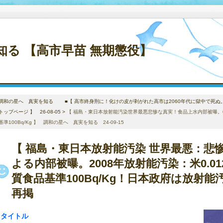
る 【高市早苗 無期懲役】
調和の星へ 真実を知る ■【 高市終身刑に！化けの皮が剥がれた高市は2060年代に獄中で死ぬ
トップページ 】 26-08-05
>
【 福島・東日本放射能汚染世界最悪悲惨な真実！食品上水内部被曝。08年
基準100Bq/Kg 】 調和の星へ 真実を知る 24-09-15
【 福島・東日本放射能汚染 世界最悪：悲
よる内部被曝。2008年放射能汚染：米0.01
質食品基準100Bq/Kg！日本政府は放射能汚染
再掲
タイトル