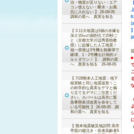
泊・物資が足りない・エア
コン使えない・断水・お風
呂に入れない 】 26-08-05
調和の星へ 真実を知る
【 3.11大地震は5個の水爆を
深さ10㎞の掘削孔で20秒ご
2
と（京都大学川辺秀憲助教
授）に起爆した人工地震！
福一原発は3号機を核爆弾で
破壊、1・2号機を計画的メ
ルトダウン！ 】 調和の星
へ 真実を知る 26-08-05
【 7/28熊本人工地震：地下
核実験と同じ地震波形！こ
の科学的な真実をデマと煽
り立てるデマにご注意くだ
さい。カバールは高市に緊
急事態条項改憲を命令して
いる可能性 】 26-08-05 調
和の星へ 真実を知る
【 熊本地震被災地訪問 高市
早苗の噓泣き・役者高齢者5