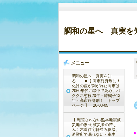
調和の星へ 真実を知
メニュー
調和の星へ 真実を知
る ■【 高市終身刑に！
化けの皮が剥がれた高市は
2060年代に獄中で死ぬ。パ
ククネ懲役20年・韓鶴子13
年・高市終身刑！ トップ
ページ 】 26-08-05
【 報道されない熊本地震被
災地の惨状 被災者の苦し
み！木造住宅軒並み倒壊、
●
避難所で眠れない・車中