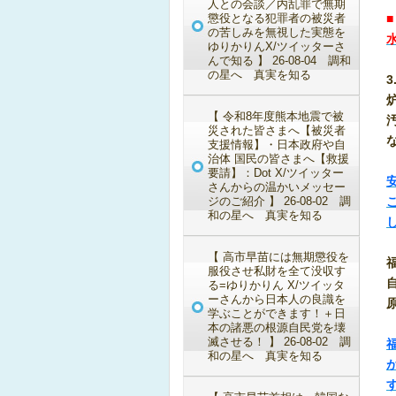
人との会談／内乱罪で無期
懲役となる犯罪者の被災者
の苦しみを無視した実態を
ゆりかりんX/ツイッターさ
んで知る 】 26-08-04 調和
の星へ 真実を知る
3
【 令和8年度熊本地震で被
災された皆さまへ【被災者
支援情報】・日本政府や自
治体 国民の皆さまへ【救援
要請】：Dot X/ツイッター
さんからの温かいメッセー
ジのご紹介 】 26-08-02 調
和の星へ 真実を知る
【 高市早苗には無期懲役を
服役させ私財を全て没収す
る=ゆりかりん X/ツイッタ
ーさんから日本人の良識を
学ぶことができます！＋日
本の諸悪の根源自民党を壊
滅させる！ 】 26-08-02 調
和の星へ 真実を知る