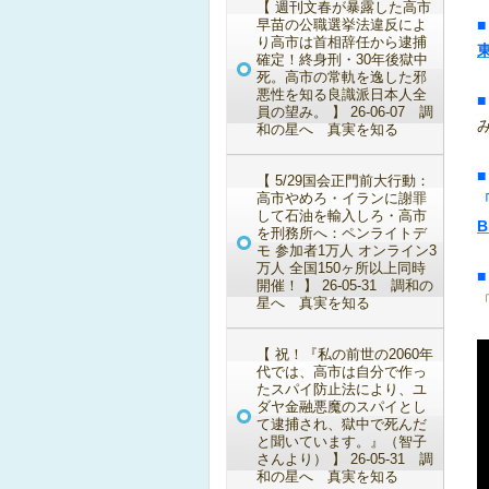
【 週刊文春が暴露した高市
早苗の公職選挙法違反によ
■
り高市は首相辞任から逮捕
確定！終身刑・30年後獄中
死。高市の常軌を逸した邪
悪性を知る良識派日本人全
員の望み。 】 26-06-07 調
和の星へ 真実を知る
■
【 5/29国会正門前大行動：
高市やめろ・イランに謝罪
して石油を輸入しろ・高市
B
を刑務所へ：ペンライトデ
モ 参加者1万人 オンライン3
万人 全国150ヶ所以上同時
■
開催！ 】 26-05-31 調和の
星へ 真実を知る
【 祝！『私の前世の2060年
代では、高市は自分で作っ
たスパイ防止法により、ユ
ダヤ金融悪魔のスパイとし
て逮捕され、獄中で死んだ
と聞いています。』（智子
さんより） 】 26-05-31 調
和の星へ 真実を知る