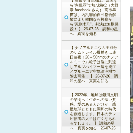
【 高市早苗首相は、韓国な
ら“内乱罪”で無期懲役（大野
章 facebook さん） 高市早
苗は、内乱罪的自己都合解
散により韓国なら検察か
ら“死刑求刑”、判決は無期懲
役！ 】 26-07-28 調和の星
へ 真実を知る
【 ナノアルミニウム主成分
のケムトレイル爆播きは連
日連夜！20～50nmのナノア
ルミニウム粒子は脳に到達
しアルツハイマー病を発症
／ブルーエア空気清浄機で
除去可能！ 】 26-07-26 調
和の星へ 真実を知る
【 2022年、地球は銀河文明
の黎明へ！生命への深い共
感、愛のある人だけが、惑
星地球とともに調和の時代
を創造します。日本のテレ
ビ信者の大半は亡くなられ
るでしょう。 】 調和の星
へ 真実を知る 26-07-25