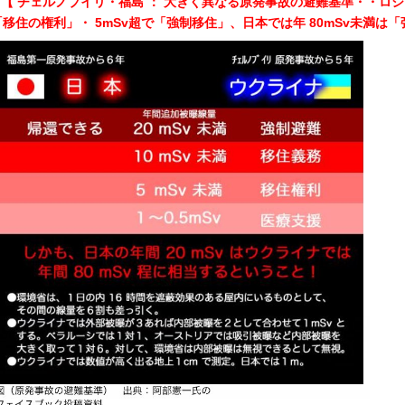
■ 【 チェルノブイリ・福島 ： 大きく異なる原発事故の避難基準・・ロシア
「移住の権利」・ 5mSv超で「強制移住」、日本では年 80mSv未満は「